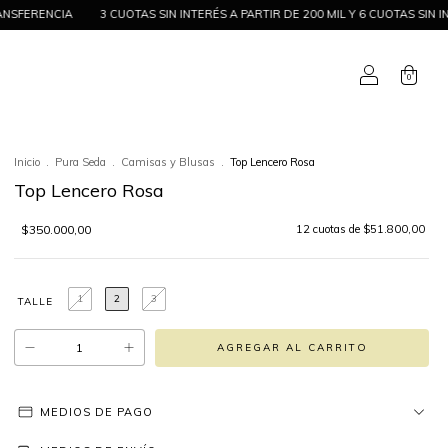
S SIN INTERÉS A PARTIR DE 200 MIL Y 6 CUOTAS SIN INTERÉS A PARTIR DE 400
0
Inicio
.
Pura Seda
.
Camisas y Blusas
.
Top Lencero Rosa
Top Lencero Rosa
$350.000,00
12
cuotas de
$51.800,00
1
2
3
TALLE
MEDIOS DE PAGO